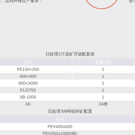
率，达到环保生产要求；
音
日处理25T选矿浮选配套表
型号
数量(台)
PE150×250
1
400×400
1
900×3000
1
FLG750
1
XB-1000
1
3A
24槽
日处理300吨铅锌矿配置
型号
PEV400x600
PEV250x1000(细)