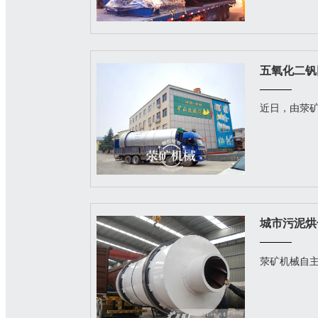
近日，由荥矿
荥矿机械自主