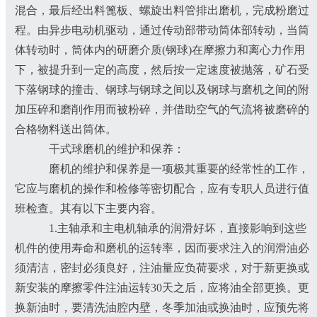
混合，最后经出料篦板、螺旋出料管排出磨机，完成粉磨过
程。由异步电动机驱动，通过传动部带动筒体部转动，当筒
体转动时，筒体内的研磨介质(钢球)在摩擦力和离心力作用
下，被提升到一定的高度，然后按一定速度被抛落，矿石受
下落钢球的撞击、钢球与钢球之间以及钢球与磨机之间的附
加压碎和磨削作用而被粉碎，并借助空气的气流将被磨碎的
合格物料送出筒体。
干式球磨机的维护和保养：
磨机的维护和保养是一项极其重要的经常性的工作，
它应与磨机的操作和检修等密切配合，应有专职人员进行值
班检查。其有以下主要内容。
1.主轴承和主电机轴承的润滑好坏，直接影响到这些
机件的使用寿命和磨机的运转率，因而要求注入的润滑油必
须清洁，密封必须良好，注油量应负荷要求，对于新更换或
新安装的摩擦零件注油运转30天之后，应将油全部更换。更
换新油时，要清洗油腔内壁，冬季加油或换油时，应预先将