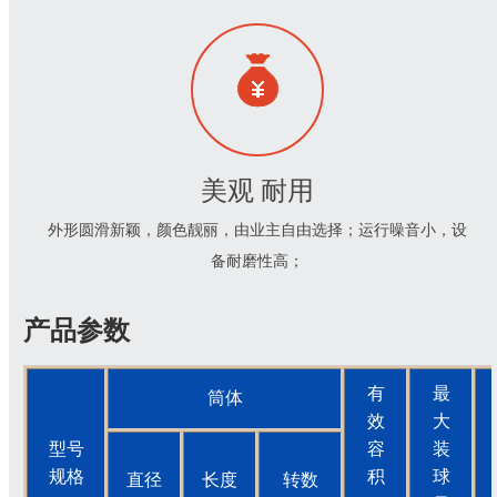
美观 耐用
外形圆滑新颖，颜色靓丽，由业主自由选择；运行噪音小，设
备耐磨性高；
产品参数
有
最
筒体
效
大
型号
容
装
规格
积
球
直径
长度
转数