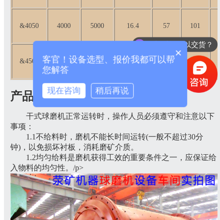
&4050
4000
5000
16.4
57
101
多长时间可以交货？
×
客官！设备选型、报价我都可以帮
&4560
4500
6000
15.42
85
162
您解答
现在咨询
稍后再说
产品特点
干式球磨机正常运转时，操作人员必须遵守和注意以下
事项：
1.1不给料时，磨机不能长时间运转(一般不超过30分
钟)，以免损坏衬板，消耗磨矿介质。
1.2均匀给料是磨机获得工效的重要条件之一，应保证给
入物料的均匀性。/p>