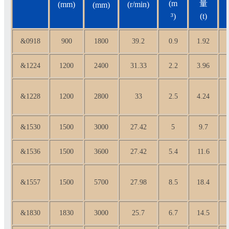
(m
量
(mm)
(r/min)
(mm)
³)
(t)
&0918
900
1800
39.2
0.9
1.92
&1224
1200
2400
31.33
2.2
3.96
&1228
1200
2800
33
2.5
4.24
&1530
1500
3000
27.42
5
9.7
&1536
1500
3600
27.42
5.4
11.6
&1557
1500
5700
27.98
8.5
18.4
&
1830
1830
3000
25.7
6.7
14.5