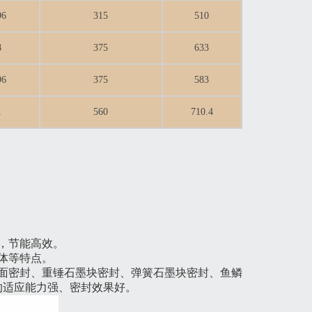
96
315
510
8
375
633
96
375
583
1
560
710.4
，节能高效。
体等特点。
面密封、重锤石墨块密封、弹簧石墨块密封、鱼鳞
的适应能力强、密封效果好。