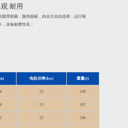
观 耐用
形圆滑新颖，颜色靓丽，由业主自由选择；运行噪
小，设备耐磨性高；
n)
电机功率(kw)
重量(t)
4
55
149
6
55
187
5
55
196