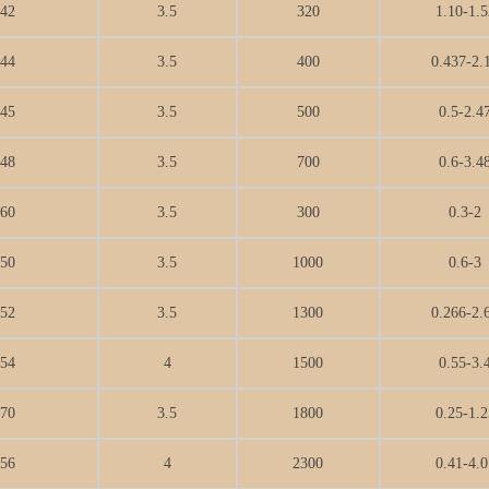
42
3.5
320
1.10-1.5
44
3.5
400
0.437-2.
45
3.5
500
0.5-2.4
48
3.5
700
0.6-3.4
60
3.5
300
0.3-2
50
3.5
1000
0.6-3
52
3.5
1300
0.266-2.
54
4
1500
0.55-3.
70
3.5
1800
0.25-1.2
56
4
2300
0.41-4.0