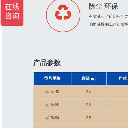
除尘 环保
有效减少了矿山粉尘
响而减慢的工作进效
产品参数
型号规格
直径(m)
窑体
φ2.5×40
2.5
φ2.5×50
2.5
φ2.5×54
2.5