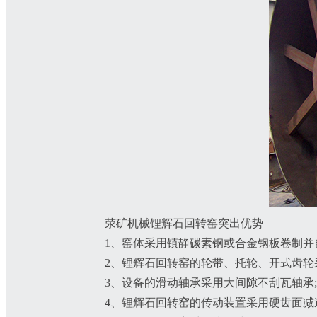
荥矿机械锂辉石回转窑突出优势
1、窑体采用镇静碳素钢或合金钢板卷制并
2、锂辉石回转窑的轮带、托轮、开式齿轮
3、设备的滑动轴承采用大间隙不刮瓦轴承;
4、锂辉石回转窑的传动装置采用硬齿面减