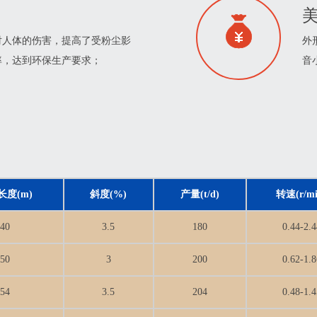
美
对人体的伤害，提高了受粉尘影
外
率，达到环保生产要求；
音
长度(m)
斜度(%)
产量(t/d)
转速(r/mi
40
3.5
180
0.44-2.4
50
3
200
0.62-1.8
54
3.5
204
0.48-1.4